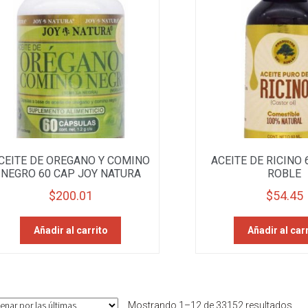
CEITE DE OREGANO Y COMINO
ACEITE DE RICINO 
NEGRO 60 CAP JOY NATURA
ROBLE
$
200.01
$
54.45
Añadir al carrito
Añadir al car
Sor
Mostrando 1–12 de 33152 resultados