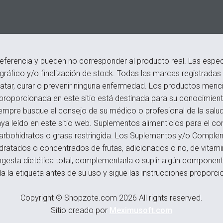
eferencia y pueden no corresponder al producto real. Las especi
ográfico y/o finalización de stock. Todas las marcas registrada
atar, curar o prevenir ninguna enfermedad. Los productos menci
roporcionada en este sitio está destinada para su conocimiento
empre busque el consejo de su médico o profesional de la salu
a leído en este sitio web. Suplementos alimenticios para el c
s, carbohidratos o grasa restringida. Los Suplementos y/o Compl
hidratados o concentrados de frutas, adicionados o no, de vitam
ngesta dietética total, complementarla o suplir algún componente,
a la etiqueta antes de su uso y sigue las instrucciones proporci
Copyright © Shopzote.com 2026 All rights reserved.
Sitio creado por
Meximusoft.com