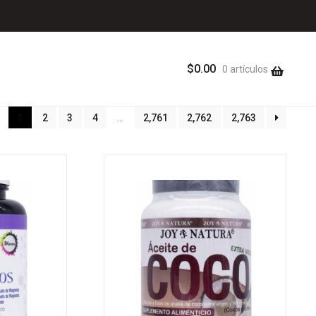
$
0.00
0 artículos
ted
1
2
3
4
…
2,761
2,762
2,763
st