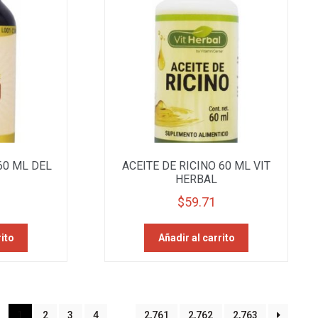
60 ML DEL
ACEITE DE RICINO 60 ML VIT
HERBAL
$
59.71
rito
Añadir al carrito
ted
1
2
3
4
…
2,761
2,762
2,763