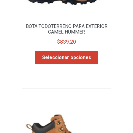
BOTA TODOTERRENO PARA EXTERIOR
CAMEL HUMMER
$
839.20
Este
Seleccionar opciones
producto
tiene
múltiples
variantes.
Las
opciones
se
pueden
elegir
en