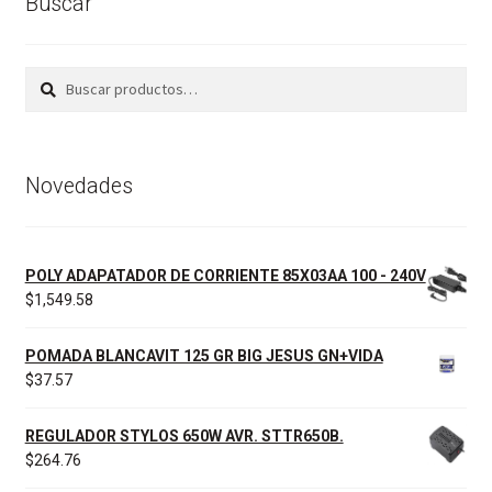
Buscar
Buscar
Buscar
por:
Novedades
POLY ADAPATADOR DE CORRIENTE 85X03AA 100 - 240V
$
1,549.58
POMADA BLANCAVIT 125 GR BIG JESUS GN+VIDA
$
37.57
REGULADOR STYLOS 650W AVR. STTR650B.
$
264.76