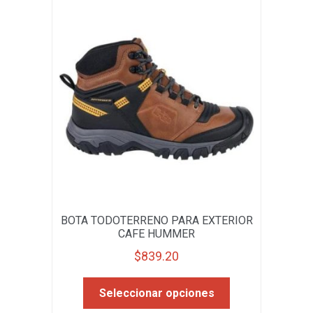
opciones
se
pueden
elegir
en
la
página
de
producto
BOTA TODOTERRENO PARA EXTERIOR
CAFE HUMMER
$
839.20
Este
Seleccionar opciones
producto