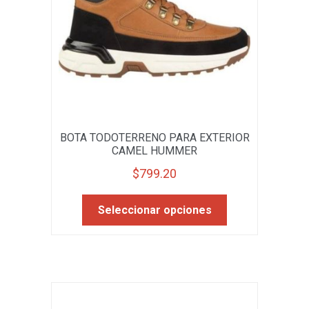
la
página
de
producto
BOTA TODOTERRENO PARA EXTERIOR
CAMEL HUMMER
$
799.20
Este
Seleccionar opciones
producto
tiene
múltiples
variantes.
Las
opciones