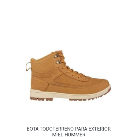
tiene
múltiples
variantes.
Las
opciones
se
pueden
elegir
en
la
página
de
producto
BOTA TODOTERRENO PARA EXTERIOR
MIEL HUMMER