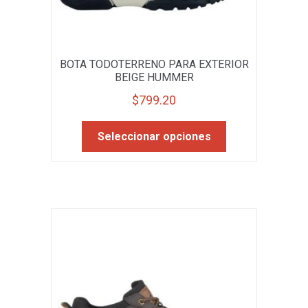
BOTA TODOTERRENO PARA EXTERIOR
BEIGE HUMMER
$
799.20
Este
Seleccionar opciones
producto
tiene
múltiples
variantes.
Las
opciones
se
pueden
elegir
en