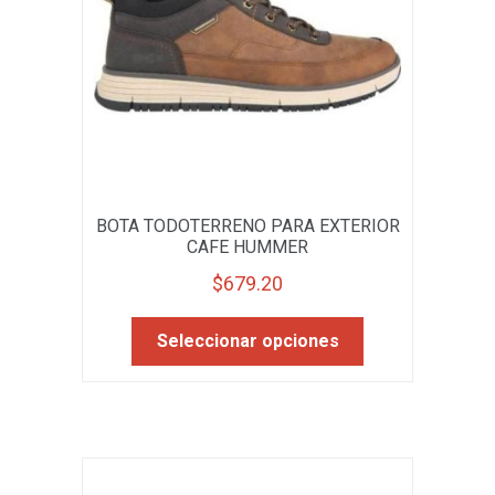
la
página
de
producto
BOTA TODOTERRENO PARA EXTERIOR
CAFE HUMMER
$
679.20
Este
Seleccionar opciones
producto
tiene
múltiples
variantes.
Las