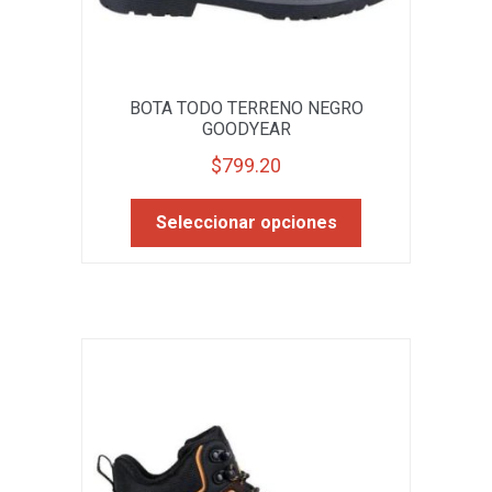
BOTA TODO TERRENO NEGRO
GOODYEAR
$
799.20
Este
Seleccionar opciones
producto
tiene
múltiples
variantes.
Las
opciones
se
pueden
elegir
en