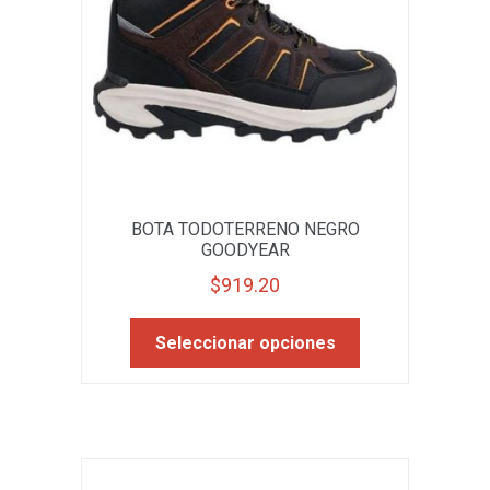
la
página
de
producto
BOTA TODOTERRENO NEGRO
GOODYEAR
$
919.20
Este
Seleccionar opciones
producto
tiene
múltiples
variantes.
Las