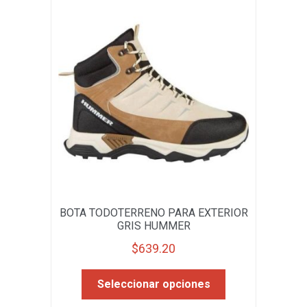
se
pueden
elegir
en
la
página
de
producto
BOTA TODOTERRENO PARA EXTERIOR
GRIS HUMMER
$
639.20
Este
Seleccionar opciones
producto