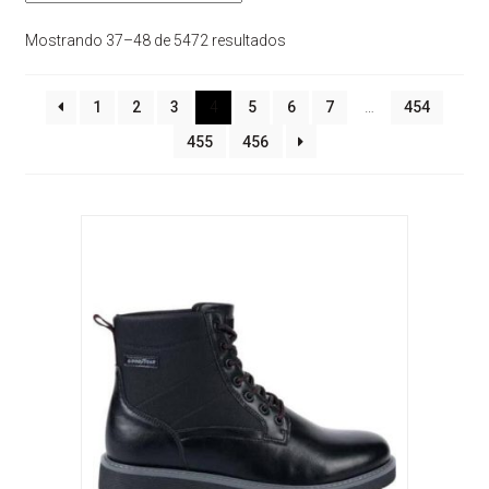
Sorted
Mostrando 37–48 de 5472 resultados
by
latest
1
2
3
4
5
6
7
…
454
455
456