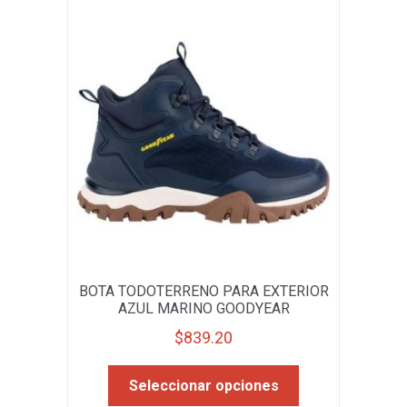
opciones
se
pueden
elegir
en
la
página
de
producto
BOTA TODOTERRENO PARA EXTERIOR
AZUL MARINO GOODYEAR
$
839.20
Este
Seleccionar opciones
producto