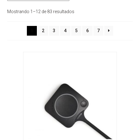
Sorted
Mostrando 1–12 de 83 resultados
by
latest
1
2
3
4
5
6
7