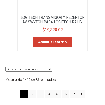
LOGITECH TRANSMISOR Y RECEPTOR
AV SWYTCH PARA LOGITECH RALLY
$
19,320.02
Añadir al carrito
Sorted
Mostrando 1–12 de 83 resultados
by
latest
1
2
3
4
5
6
7