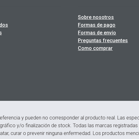
Sobre nosotros
dos
Formas de pago
s
Formas de envío
Preguntas frecuentes
Como comprar
eferencia y pueden no corresponder al producto real. Las especi
ográfico y/o finalización de stock. Todas las marcas registrada
atar, curar o prevenir ninguna enfermedad. Los productos menci