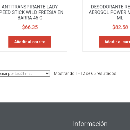
ANTITRANSPIRANTE LADY
DESODORANTE RE
PEED STICK WILD FREESIA EN
AEROSOL POWER M
BARRA 45 G
ML
$
66.35
$
82.58
Añadir al carrito
Añadir al car
Sorted
Mostrando 1–12 de 65 resultados
by
latest
Información