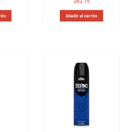
$
62.19
rito
Añadir al carrito