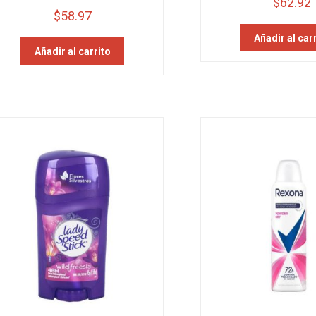
$
62.92
$
58.97
Añadir al car
Añadir al carrito