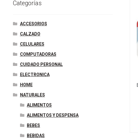
e
t
t
k
b
s
t
Categorías
b
t
e
e
l
e
s
o
e
r
d
r
n
A
ACCESORIOS
o
r
e
I
g
p
CALZADO
k
s
n
e
p
CELULARES
t
r
COMPUTADORAS
CUIDADO PERSONAL
ELECTRONICA
HOME
NATURALES
ALIMENTOS
ALIMENTOS Y DESPENSA
BEBES
BEBIDAS