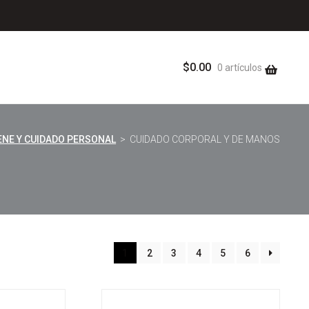
$
0.00
0 artículos
ENE Y CUIDADO PERSONAL
> CUIDADO CORPORAL Y DE MANOS
1
2
3
4
5
6