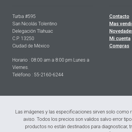
Turba #595
Contacto
San Nicolás Tolentino
Mas vendi
Delegación Tlahuac
Novedade
C.P. 13250
Mi cuenta
Ciudad de México
Compras
Horario : 08:00 am a 8:00 pm Lunes a
Viernes.
Teléfono : 55-2160-6244
Las imágenes y las especificaciones sirven solo como r
aviso. Todos los precios son validos salvo error tip
productos no están destinados para diagnosticar, tr