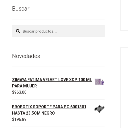
Buscar
Buscar
Buscar
por:
Novedades
ZIMAYA FATIMA VELVET LOVE XDP 100 ML
PARA MUJER
$
963.00
BROBOTIX SOPORTE PARA PC 6001301
HASTA 23.5CM NEGRO
$
196.89