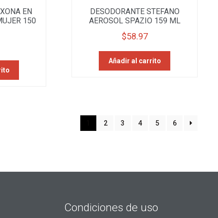
XONA EN
DESODORANTE STEFANO
UJER 150
AEROSOL SPAZIO 159 ML
$
58.97
Añadir al carrito
rito
1
2
3
4
5
6
Condiciones de uso