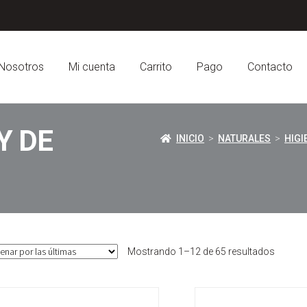
Nosotros
Mi cuenta
Carrito
Pago
Contacto
Y DE
INICIO
>
NATURALES
>
HIGI
Sorted
Mostrando 1–12 de 65 resultados
by
latest