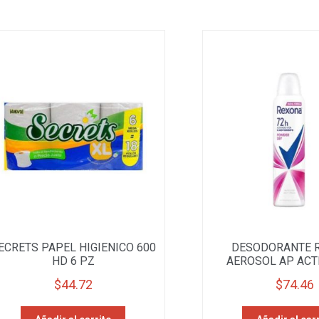
ECRETS PAPEL HIGIENICO 600
DESODORANTE 
HD 6 PZ
AEROSOL AP ACTI
$
44.72
$
74.46