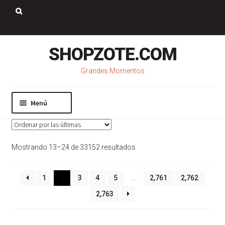
Saltar
Ir
a
al
Buscar:
navegación
contenido
SHOPZOTE.COM
Grandes Momentos
Menú
Inicio
Nosotros
Sorted
Mostrando 13–24 de 33152 resultados
Mi cuenta
by
Carrito
latest
Pago
1
2
3
4
5
…
2,761
2,762
Contacto
2,763