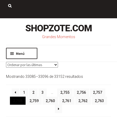
Saltar
Ir
a
al
Buscar:
navegación
contenido
SHOPZOTE.COM
Grandes Momentos
Menú
Inicio
Nosotros
Sorted
Mostrando 33085–33096 de 33152 resultados
Mi cuenta
by
Carrito
latest
Pago
1
2
3
…
2,755
2,756
2,757
Contacto
2,758
2,759
2,760
2,761
2,762
2,763