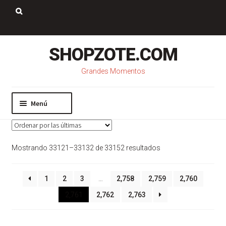
Saltar
Ir
a
al
Buscar:
navegación
contenido
SHOPZOTE.COM
Grandes Momentos
Menú
Inicio
Nosotros
Sorted
Mostrando 33121–33132 de 33152 resultados
Mi cuenta
by
Carrito
latest
Pago
1
2
3
…
2,758
2,759
2,760
Contacto
2,761
2,762
2,763