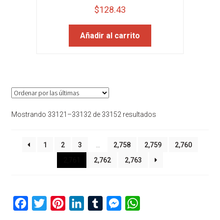
$
128.43
Añadir al carrito
Sorted
Mostrando 33121–33132 de 33152 resultados
by
latest
1
2
3
…
2,758
2,759
2,760
2,761
2,762
2,763
F
T
P
L
T
M
W
a
w
i
i
u
e
h