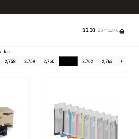
$
0.00
0 artículos
Sorted
tados
by
2,758
2,759
2,760
2,761
2,762
2,763
latest