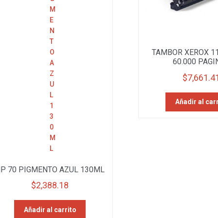
TAMBOR XEROX 1
60.000 PAGI
$
7,661.4
Añadir al car
P 70 PIGMENTO AZUL 130ML
$
2,388.18
Añadir al carrito