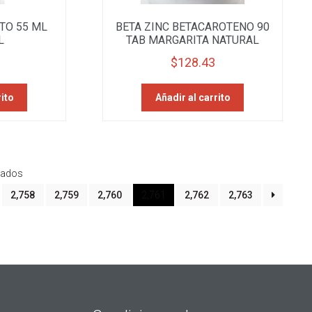
TO 55 ML
BETA ZINC BETACAROTENO 90
L
TAB MARGARITA NATURAL
$
128.43
rito
Añadir al carrito
Sorted
tados
by
2,758
2,759
2,760
2,761
2,762
2,763
latest