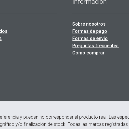
Información
Sobre nosotros
dos
Formas de pago
s
Formas de envío
Preguntas frecuentes
Como comprar
eferencia y pueden no corresponder al producto real. Las especi
ográfico y/o finalización de stock. Todas las marcas registrada