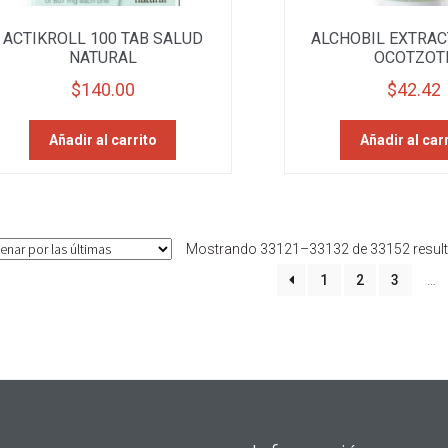
ACTIKROLL 100 TAB SALUD
ALCHOBIL EXTRAC
NATURAL
OCOTZOT
$
140.00
$
42.42
Añadir al carrito
Añadir al car
Mostrando 33121–33132 de 33152 resul
1
2
3
…