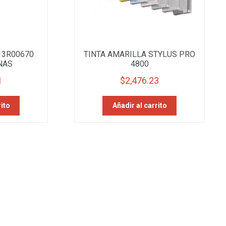
13R00670
TINTA AMARILLA STYLUS PRO
NAS
4800
1
$
2,476.23
rito
Añadir al carrito