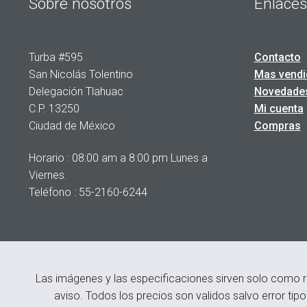
Sobre nosotros
Enlaces
Turba #595
Contacto
San Nicolás Tolentino
Mas vendi
Delegación Tlahuac
Novedade
C.P. 13250
Mi cuenta
Ciudad de México
Compras
Horario : 08:00 am a 8:00 pm Lunes a
Viernes.
Teléfono : 55-2160-6244
Las imágenes y las especificaciones sirven solo como r
aviso. Todos los precios son validos salvo error tip