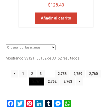
$
128.43
Añadir al carrito
Sorted
Mostrando 33121–33132 de 33152 resultados
by
latest
1
2
3
…
2,758
2,759
2,760
2,761
2,762
2,763
F
T
P
L
T
M
W
a
w
i
i
u
e
h