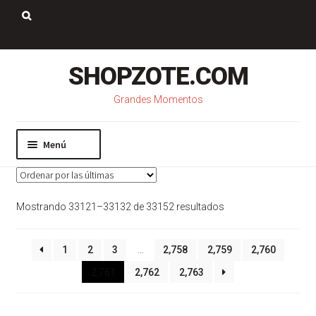
Saltar
Ir
a
al
Buscar:
navegación
contenido
SHOPZOTE.COM
Grandes Momentos
Menú
Inicio
Nosotros
Sorted
Mostrando 33121–33132 de 33152 resultados
Mi cuenta
by
Carrito
latest
Pago
1
2
3
…
2,758
2,759
2,760
Contacto
2,761
2,762
2,763