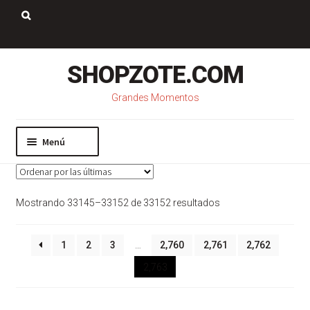
Saltar
Ir
a
al
Buscar:
navegación
contenido
SHOPZOTE.COM
Grandes Momentos
Menú
Inicio
Nosotros
Sorted
Mostrando 33145–33152 de 33152 resultados
Mi cuenta
by
Carrito
latest
Pago
1
2
3
…
2,760
2,761
2,762
Contacto
2,763