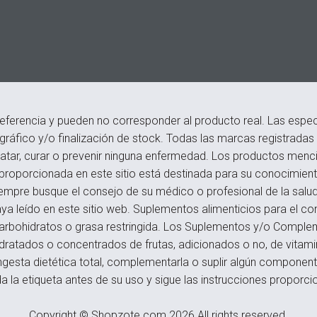
eferencia y pueden no corresponder al producto real. Las especi
ográfico y/o finalización de stock. Todas las marcas registrada
atar, curar o prevenir ninguna enfermedad. Los productos menci
roporcionada en este sitio está destinada para su conocimiento
empre busque el consejo de su médico o profesional de la salu
a leído en este sitio web. Suplementos alimenticios para el c
s, carbohidratos o grasa restringida. Los Suplementos y/o Compl
hidratados o concentrados de frutas, adicionados o no, de vitam
ngesta dietética total, complementarla o suplir algún componente,
a la etiqueta antes de su uso y sigue las instrucciones proporci
Copyright © Shopzote.com 2026 All rights reserved.