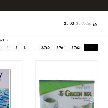
$
0.00
0 artículos
Sorted
tados
by
1
2
3
…
2,760
2,761
2,762
2,763
latest