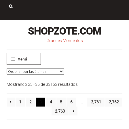
Saltar
Ir
a
al
Buscar:
navegación
contenido
SHOPZOTE.COM
Grandes Momentos
Menú
Inicio
Nosotros
Sorted
Mostrando 25–36 de 33152 resultados
Mi cuenta
by
Carrito
latest
Pago
1
2
3
4
5
6
…
2,761
2,762
Contacto
2,763