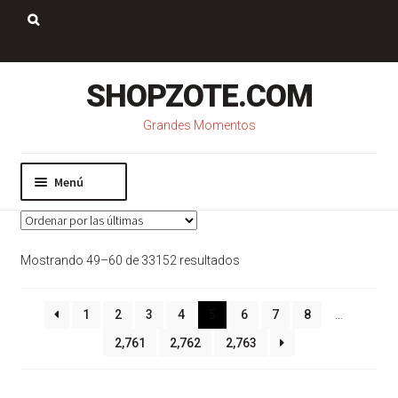
Saltar
Ir
a
al
Buscar:
navegación
contenido
SHOPZOTE.COM
Grandes Momentos
Menú
Inicio
Nosotros
Sorted
Mostrando 49–60 de 33152 resultados
Mi cuenta
by
Carrito
latest
Pago
1
2
3
4
5
6
7
8
…
Contacto
2,761
2,762
2,763