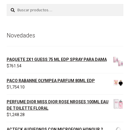
Buscar
Buscar
por:
Novedades
PAQUETE 2X1 GUESS 75 ML EDP SPRAY PARA DAMA
$
761.54
PACO RABANNE OLYMPEA PARFUM 80ML EDP
$
1,754.10
PERFUME DIOR MISS DIOR ROSE NROSES 100ML EAU
DE TOILETTE FLORAL
$
1,248.28
ACTECK AUDIFONOS CON MICROFONO HONOUR 2