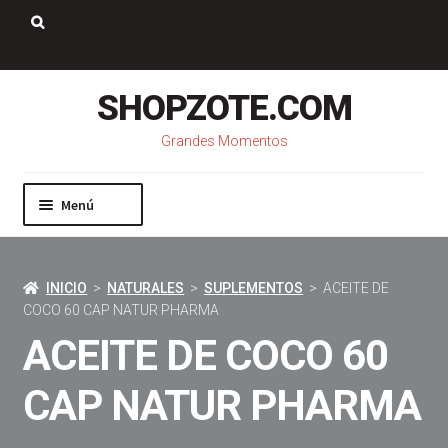
Saltar
Ir
a
al
Buscar:
navegación
contenido
SHOPZOTE.COM
Grandes Momentos
Menú
Inicio
Nosotros
INICIO
>
NATURALES
>
SUPLEMENTOS
> ACEITE DE
Mi cuenta
COCO 60 CAP NATUR PHARMA
Carrito
ACEITE DE COCO 60
Pago
Contacto
CAP NATUR PHARMA