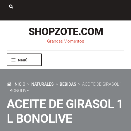
Saltar
Ir
a
al
Buscar:
navegación
contenido
SHOPZOTE.COM
Grandes Momentos
Menú
Inicio
Nosotros
INICIO
>
NATURALES
>
BEBIDAS
> ACEITE DE GIRASOL 1
Mi cuenta
L BONOLIVE
Carrito
ACEITE DE GIRASOL 1
Pago
Contacto
L BONOLIVE