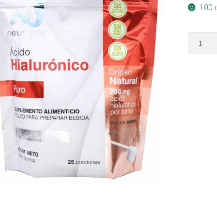
100 
ACIDO
HIALUR
250
G
NEUTRI
cantidad