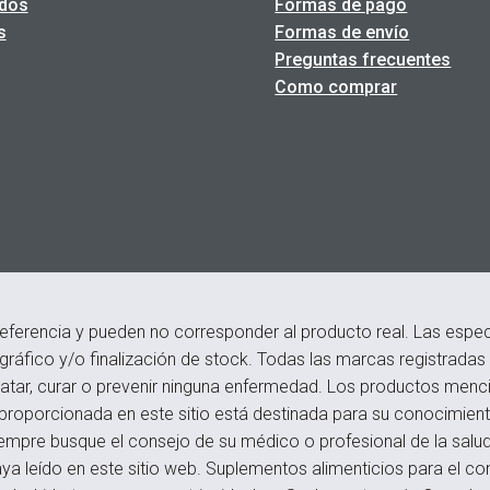
dos
Formas de pago
s
Formas de envío
Preguntas frecuentes
Como comprar
eferencia y pueden no corresponder al producto real. Las especi
ográfico y/o finalización de stock. Todas las marcas registrada
atar, curar o prevenir ninguna enfermedad. Los productos menci
roporcionada en este sitio está destinada para su conocimiento
empre busque el consejo de su médico o profesional de la salu
a leído en este sitio web. Suplementos alimenticios para el c