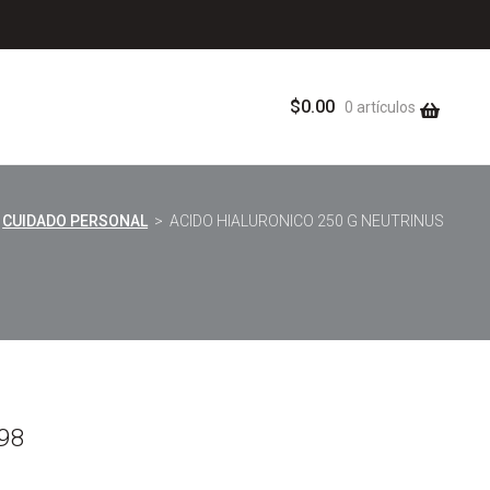
$
0.00
0 artículos
>
CUIDADO PERSONAL
> ACIDO HIALURONICO 250 G NEUTRINUS
98