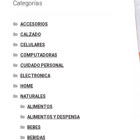
e
t
t
k
b
s
t
Categorías
b
t
e
e
l
e
s
o
e
r
d
r
n
A
ACCESORIOS
o
r
e
I
g
p
CALZADO
k
s
n
e
p
CELULARES
t
r
COMPUTADORAS
CUIDADO PERSONAL
ELECTRONICA
HOME
NATURALES
ALIMENTOS
ALIMENTOS Y DESPENSA
BEBES
BEBIDAS