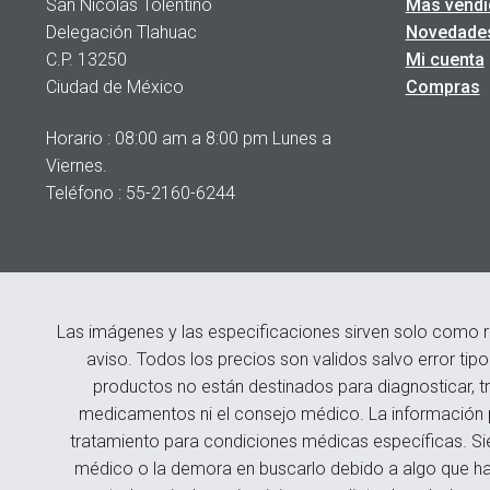
San Nicolás Tolentino
Mas vendi
Delegación Tlahuac
Novedade
C.P. 13250
Mi cuenta
Ciudad de México
Compras
Horario : 08:00 am a 8:00 pm Lunes a
Viernes.
Teléfono : 55-2160-6244
Las imágenes y las especificaciones sirven solo como r
aviso. Todos los precios son validos salvo error tip
productos no están destinados para diagnosticar, tr
medicamentos ni el consejo médico. La información p
tratamiento para condiciones médicas específicas. Si
médico o la demora en buscarlo debido a algo que hay