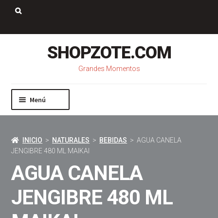
Saltar
Ir
a
al
Buscar:
navegación
contenido
SHOPZOTE.COM
Grandes Momentos
Menú
Inicio
Nosotros
INICIO
>
NATURALES
>
BEBIDAS
> AGUA CANELA
Mi cuenta
JENGIBRE 480 ML MAIKAI
Carrito
AGUA CANELA
Pago
Contacto
JENGIBRE 480 ML