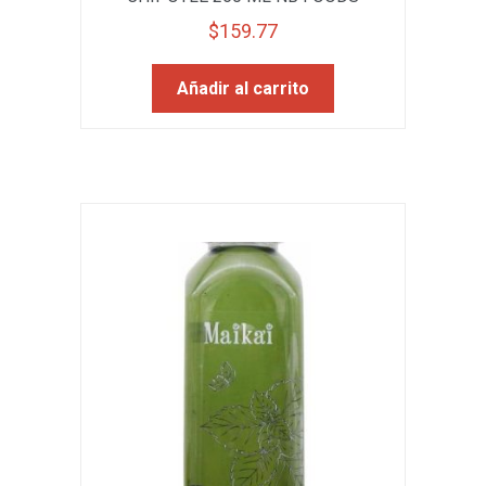
$
159.77
Añadir al carrito