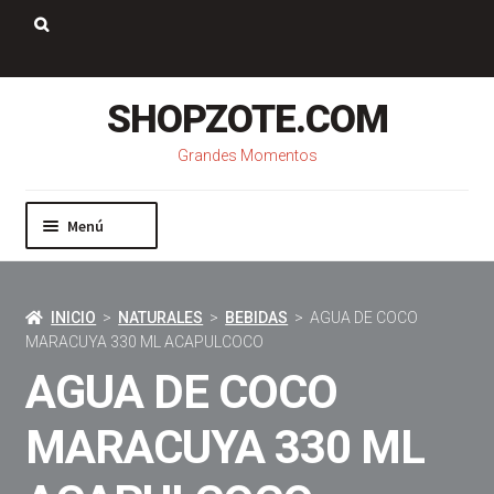
Saltar
Ir
a
al
Buscar:
navegación
contenido
SHOPZOTE.COM
Grandes Momentos
Menú
Inicio
Nosotros
INICIO
>
NATURALES
>
BEBIDAS
> AGUA DE COCO
Mi cuenta
MARACUYA 330 ML ACAPULCOCO
Carrito
AGUA DE COCO
Pago
Contacto
MARACUYA 330 ML