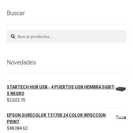
Buscar
Buscar
Buscar
por:
Novedades
STARTECH HUB USB - 4 PUERTOS USB HEMBRA 5GBIT-
S NEGRO
$
2,022.70
EPSON SURECOLOR T3170X 24 COLOR INYECCION
PRINT
$
48,084.62