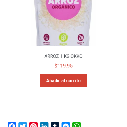
ARROZ 1 KG OKKO
$
119.95
Añadir al carrito
F
T
P
L
T
M
W