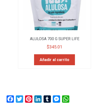
ALULOSA 700 G SUPER LIFE
$
345.01
Añadir al carrito
F
T
P
L
T
M
W
a
w
i
i
u
e
h