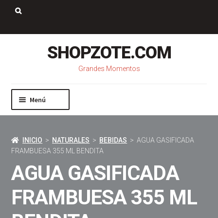
Saltar
Ir
a
al
Buscar:
navegación
contenido
SHOPZOTE.COM
Grandes Momentos
Menú
Inicio
Nosotros
INICIO
>
NATURALES
>
BEBIDAS
> AGUA GASIFICADA
Mi cuenta
FRAMBUESA 355 ML BENDITA
Carrito
AGUA GASIFICADA
Pago
Contacto
FRAMBUESA 355 ML