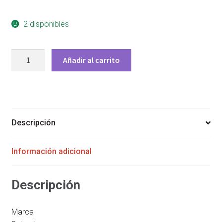
2 disponibles
BVLGARI
Añadir al carrito
ROSE
GOLDEA
BLOSSOM
DELIGHT
WOMEN
Descripción
75
ML
Información adicional
EAU
DE
TOILETTE
Descripción
cantidad
Marca