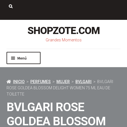
Saltar
Ir
a
al
Buscar:
navegación
contenido
SHOPZOTE.COM
Grandes Momentos
Menú
Inicio
Nosotros
INICIO
>
PERFUMES
>
MUJER
>
BVLGARI
> BVLGARI
Mi cuenta
ROSE GOLDEA BLOSSOM DELIGHT WOMEN 75 ML EAU DE
Carrito
TOILETTE
Pago
BVLGARI ROSE
Contacto
GOLDEA BLOSSOM