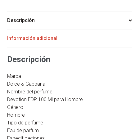
DEVOTION
EDP
100
Descripción
ML
PARA
Información adicional
HOMBRE
cantidad
Descripción
Marca
Dolce & Gabbana
Nombre del perfume
Devotion EDP 100 Ml para Hombre
Género
Hombre
Tipo de perfume
Eau de parfum
Especificaciones