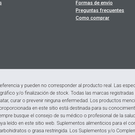
s
Formas de envío
Preguntas frecuentes
Como comprar
eferencia y pueden no corresponder al producto real. Las especi
ográfico y/o finalización de stock. Todas las marcas registrada
atar, curar o prevenir ninguna enfermedad. Los productos menci
roporcionada en este sitio está destinada para su conocimiento
empre busque el consejo de su médico o profesional de la salu
a leído en este sitio web. Suplementos alimenticios para el c
s, carbohidratos o grasa restringida. Los Suplementos y/o Compl