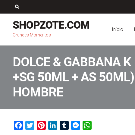
Saltar
Ir
a
al
Buscar:
navegación
contenido
SHOPZOTE.COM
Inicio
Grandes Momentos
DOLCE & GABBANA K 
+SG 50ML + AS 50ML
HOMBRE
F
T
P
L
T
M
W
a
w
i
i
u
e
h