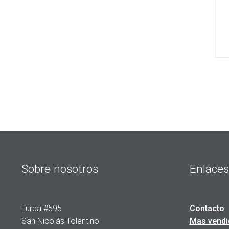
Sobre nosotros
Enlaces
Turba #595
Contacto
San Nicolás Tolentino
Mas vendi