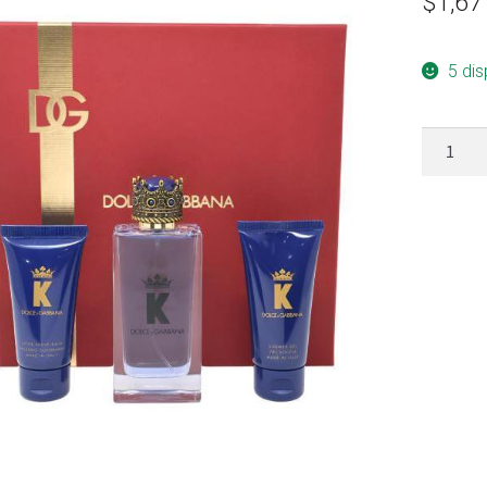
$
1,67
5 dis
DOLCE
&
GABBAN
K
(EDT
100ML
+SG
50ML
+
AS
50ML)
PARA
HOMBR