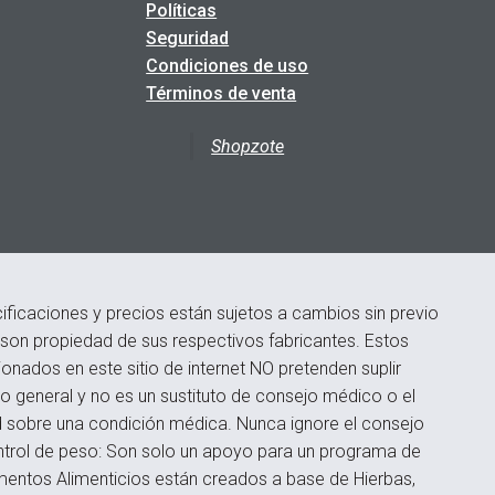
Políticas
Seguridad
Condiciones de uso
Términos de venta
Shopzote
ficaciones y precios están sujetos a cambios sin previo
s son propiedad de sus respectivos fabricantes. Estos
onados en este sitio de internet NO pretenden suplir
 general y no es un sustituto de consejo médico o el
d sobre una condición médica. Nunca ignore el consejo
ontrol de peso: Son solo un apoyo para un programa de
ementos Alimenticios están creados a base de Hierbas,