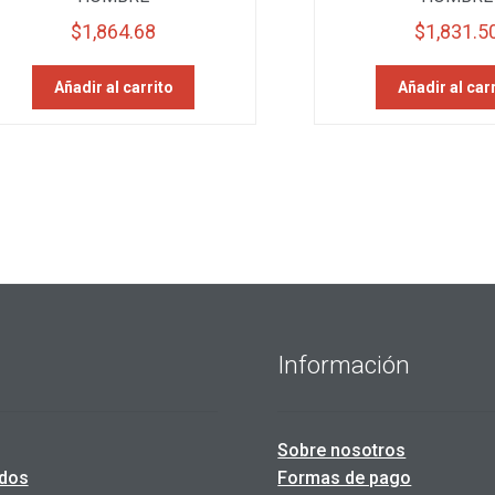
$
1,864.68
$
1,831.5
Añadir al carrito
Añadir al car
Información
Sobre nosotros
dos
Formas de pago