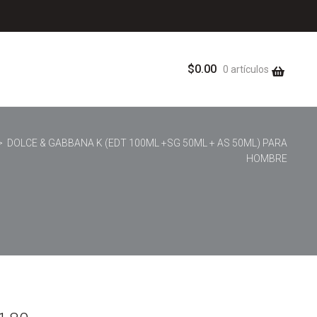
$
0.00
0 artículos
 DOLCE & GABBANA K (EDT 100ML +SG 50ML + AS 50ML) PARA
HOMBRE