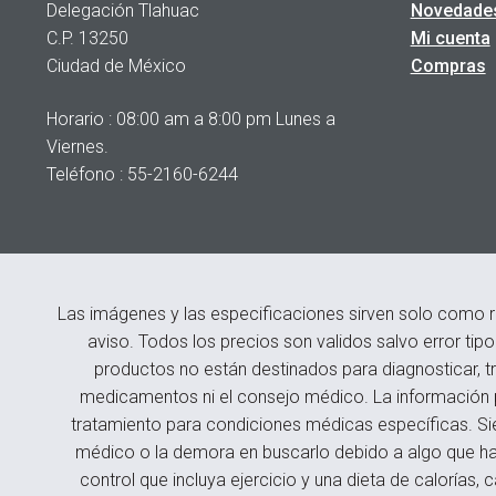
Delegación Tlahuac
Novedade
C.P. 13250
Mi cuenta
Ciudad de México
Compras
Horario : 08:00 am a 8:00 pm Lunes a
Viernes.
Teléfono : 55-2160-6244
Las imágenes y las especificaciones sirven solo como r
aviso. Todos los precios son validos salvo error tip
productos no están destinados para diagnosticar, tr
medicamentos ni el consejo médico. La información p
tratamiento para condiciones médicas específicas. Si
médico o la demora en buscarlo debido a algo que hay
control que incluya ejercicio y una dieta de caloría