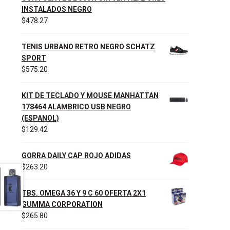
INSTALADOS NEGRO
$
478.27
TENIS URBANO RETRO NEGRO SCHATZ
SPORT
$
575.20
KIT DE TECLADO Y MOUSE MANHATTAN
178464 ALAMBRICO USB NEGRO
(ESPANOL)
$
129.42
GORRA DAILY CAP ROJO ADIDAS
$
263.20
TBS. OMEGA 36 Y 9 C 60 OFERTA 2X1
GUMMA CORPORATION
$
265.80