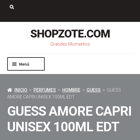
Saltar
Ir
a
al
Buscar:
navegación
contenido
SHOPZOTE.COM
Grandes Momentos
Menú
Inicio
Nosotros
INICIO
>
PERFUMES
>
HOMBRE
>
GUESS
> GUESS
Mi cuenta
AMORE CAPRI UNISEX 100ML EDT
Carrito
GUESS AMORE CAPRI
Pago
Contacto
UNISEX 100ML EDT