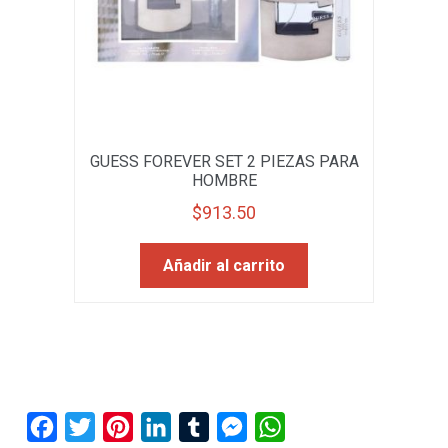
GUESS FOREVER SET 2 PIEZAS PARA
HOMBRE
$
913.50
Añadir al carrito
F
T
P
L
T
M
W