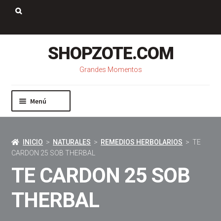
Saltar
Ir
a
al
Buscar:
navegación
contenido
SHOPZOTE.COM
Grandes Momentos
Menú
Inicio
Nosotros
INICIO
>
NATURALES
>
REMEDIOS HERBOLARIOS
> TE
Mi cuenta
CARDON 25 SOB THERBAL
Carrito
TE CARDON 25 SOB
Pago
Contacto
THERBAL