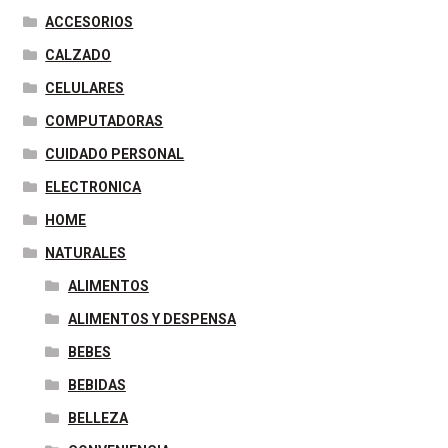
o
e
r
d
r
n
A
ACCESORIOS
o
r
e
I
g
p
CALZADO
k
s
n
e
p
CELULARES
t
r
COMPUTADORAS
CUIDADO PERSONAL
ELECTRONICA
HOME
NATURALES
ALIMENTOS
ALIMENTOS Y DESPENSA
BEBES
BEBIDAS
BELLEZA