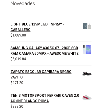
Novedades
LIGHT BLUE 125ML EDT SPRAY -
CABALLERO
$
1,089.00
SAMSUNG GALAXY A36 5G 67 128GB 8GB
RAM CAMARA 50MPX - AWESOME WHITE
$
5,019.84
ZAPATO ESCOLAR CAPIBARA NEGRO
VAVITO
$
471.20
TENIS MOTORSPORT FERRARI CAVEN 2.0
AC+INF BLANCO PUMA
$
999.20