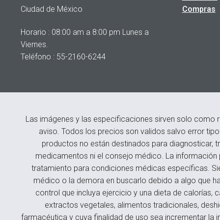
Ciudad de México
Compras
Horario : 08:00 am a 8:00 pm Lunes a
Viernes.
Teléfono : 55-2160-6244
Las imágenes y las especificaciones sirven solo como r
aviso. Todos los precios son validos salvo error tip
productos no están destinados para diagnosticar, tr
medicamentos ni el consejo médico. La información p
tratamiento para condiciones médicas específicas. Si
médico o la demora en buscarlo debido a algo que hay
control que incluya ejercicio y una dieta de caloría
extractos vegetales, alimentos tradicionales, des
farmacéutica y cuya finalidad de uso sea incrementar la i