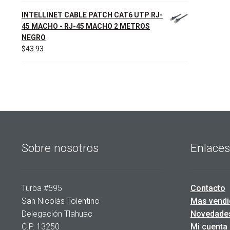
INTELLINET CABLE PATCH CAT6 UTP RJ-
45 MACHO - RJ-45 MACHO 2 METROS
NEGRO
$
43.93
Sobre nosotros
Enlaces
Turba #595
Contacto
San Nicolás Tolentino
Mas vendi
Delegación Tlahuac
Novedade
C.P. 13250
Mi cuenta