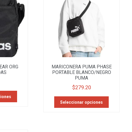
EAR ORG
MARICONERA PUMA PHASE
DAS
PORTABLE BLANCO/NEGRO
PUMA
$
279.20
Este
ciones
Este
producto
Seleccionar opciones
producto
tiene
tiene
múltiples
múltiples
variantes.
variantes.
Las
Las