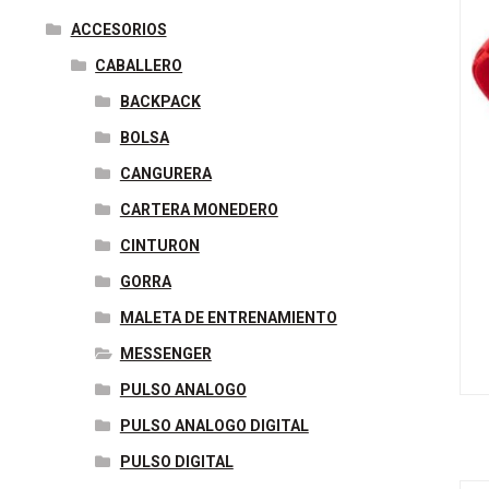
o
e
r
d
r
n
A
ACCESORIOS
o
r
e
I
g
p
CABALLERO
k
s
n
e
p
BACKPACK
t
r
BOLSA
CANGURERA
CARTERA MONEDERO
CINTURON
GORRA
MALETA DE ENTRENAMIENTO
MESSENGER
PULSO ANALOGO
PULSO ANALOGO DIGITAL
PULSO DIGITAL