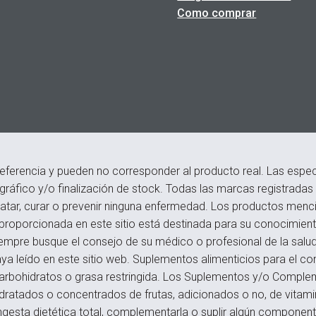
Como comprar
eferencia y pueden no corresponder al producto real. Las especi
ográfico y/o finalización de stock. Todas las marcas registrada
atar, curar o prevenir ninguna enfermedad. Los productos menci
roporcionada en este sitio está destinada para su conocimiento
empre busque el consejo de su médico o profesional de la salu
a leído en este sitio web. Suplementos alimenticios para el c
s, carbohidratos o grasa restringida. Los Suplementos y/o Compl
hidratados o concentrados de frutas, adicionados o no, de vitam
ngesta dietética total, complementarla o suplir algún componente,