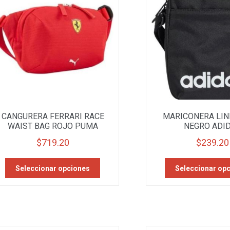
CANGURERA FERRARI RACE
MARICONERA LIN
WAIST BAG ROJO PUMA
NEGRO ADI
$
719.20
$
239.20
Este
Seleccionar opciones
Seleccionar op
producto
tiene
múltiples
variantes.
Las