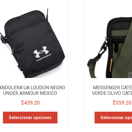
opciones
se
pueden
elegir
en
la
página
de
producto
ANDOLERA UA LOUDON NEGRO
MESSENGER CATE
UNDER ARMOUR MEXICO
VERDE OLIVO CAT
$
439.20
$
359.20
Este
Seleccionar opciones
Seleccionar op
producto
tiene