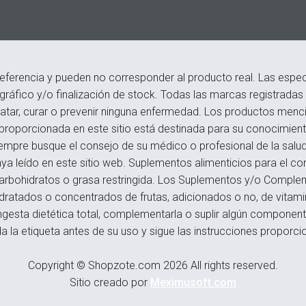
eferencia y pueden no corresponder al producto real. Las especi
ográfico y/o finalización de stock. Todas las marcas registrada
atar, curar o prevenir ninguna enfermedad. Los productos menci
roporcionada en este sitio está destinada para su conocimiento
empre busque el consejo de su médico o profesional de la salu
a leído en este sitio web. Suplementos alimenticios para el c
s, carbohidratos o grasa restringida. Los Suplementos y/o Compl
hidratados o concentrados de frutas, adicionados o no, de vitam
ngesta dietética total, complementarla o suplir algún componente,
a la etiqueta antes de su uso y sigue las instrucciones proporci
Copyright © Shopzote.com 2026 All rights reserved.
Sitio creado por
Meximusoft.com