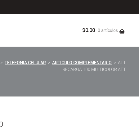
$
0.00
0 artículos
>
TELEFONIA CELULAR
>
ARTICULO COMPLEMENTARIO
> ATT
RECARGA 100 MULTICOLOR ATT
0