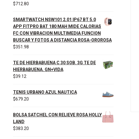
$
712.80
SMARTWATCH NSW101 2.01 IP67 BT 5.0
APP FITPRO BAT 180 MAH MIDE CALORIAS
FC CON VIBRACION MULTIMEDIA FUNCION
BUSCAR Y FOTOS A DISTANCIA ROSA-OROROSA
$
351.98
TE DE HIERBABUENA C 30 SOB. 3G TE DE
HIERBABUENA. GN+VIDA
$
39.12
TENIS URBANO AZUL NAUTICA
$
679.20
BOLSA SATCHEL CON RELIEVE ROSA HOLLY
LAND
$
383.20