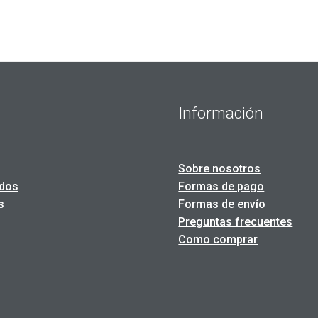
opciones
se
pueden
elegir
en
la
página
Información
de
producto
Sobre nosotros
dos
Formas de pago
s
Formas de envío
Preguntas frecuentes
Como comprar