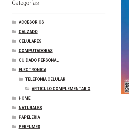
e
t
t
k
b
s
t
Categorías
b
t
e
e
l
e
s
o
e
r
d
r
n
A
ACCESORIOS
o
r
e
I
g
p
CALZADO
k
s
n
e
p
CELULARES
t
r
COMPUTADORAS
CUIDADO PERSONAL
ELECTRONICA
TELEFONIA CELULAR
ARTICULO COMPLEMENTARIO
HOME
NATURALES
PAPELERIA
PERFUMES