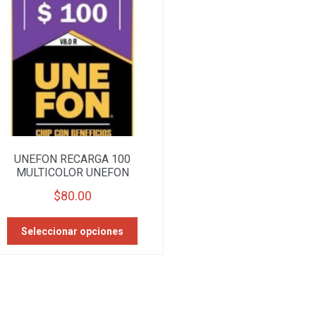
UNEFON RECARGA 100
MULTICOLOR UNEFON
$
80.00
Este
Seleccionar opciones
producto
tiene
múltiples
variantes.
Las