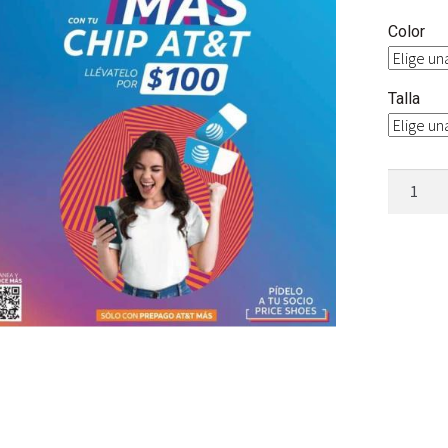
Color
Talla
ATT
RECARG
100
MULTIC
ATT
cantidad