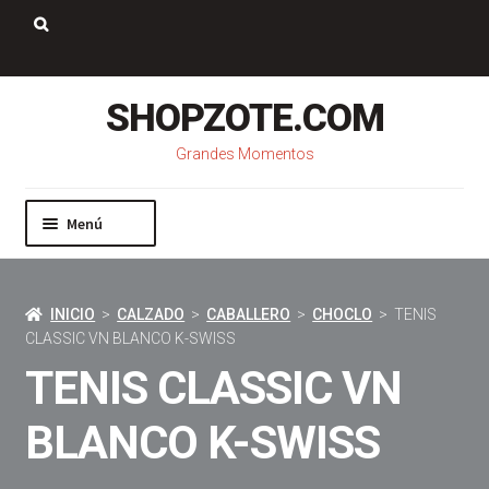
Saltar
Ir
a
al
Buscar:
navegación
contenido
SHOPZOTE.COM
Grandes Momentos
Menú
Inicio
Nosotros
INICIO
>
CALZADO
>
CABALLERO
>
CHOCLO
> TENIS
Mi cuenta
CLASSIC VN BLANCO K-SWISS
Carrito
TENIS CLASSIC VN
Pago
Contacto
BLANCO K-SWISS