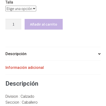
Talla
TENIS
Añadir al carrito
CLASSIC
VN
BLANCO
K-
SWISS
Descripción
cantidad
Información adicional
Descripción
Division : Calzado
Seccion : Caballero