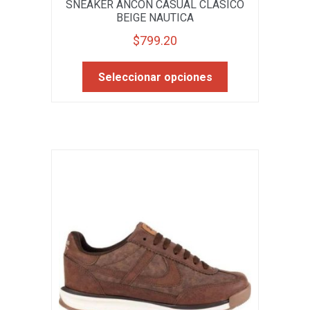
SNEAKER ANCON CASUAL CLASICO
BEIGE NAUTICA
$
799.20
Este
Seleccionar opciones
producto
tiene
múltiples
variantes.
Las
opciones
se
pueden
elegir
en
la
página
de