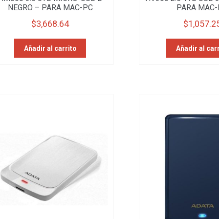
NEGRO – PARA MAC-PC
PARA MAC-
$
3,668.64
$
1,057.2
Añadir al carrito
Añadir al car