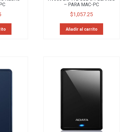
PC
– PARA MAC-PC
5
$
1,057.25
rito
Añadir al carrito