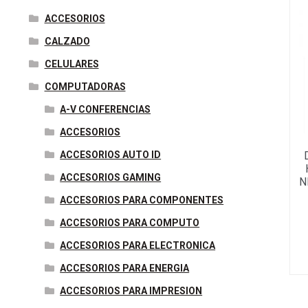
o
e
r
d
r
n
A
ACCESORIOS
o
r
e
I
g
p
CALZADO
k
s
n
e
p
CELULARES
t
r
COMPUTADORAS
A-V CONFERENCIAS
ACCESORIOS
ACCESORIOS AUTO ID
ACCESORIOS GAMING
N
ACCESORIOS PARA COMPONENTES
ACCESORIOS PARA COMPUTO
ACCESORIOS PARA ELECTRONICA
ACCESORIOS PARA ENERGIA
ACCESORIOS PARA IMPRESION