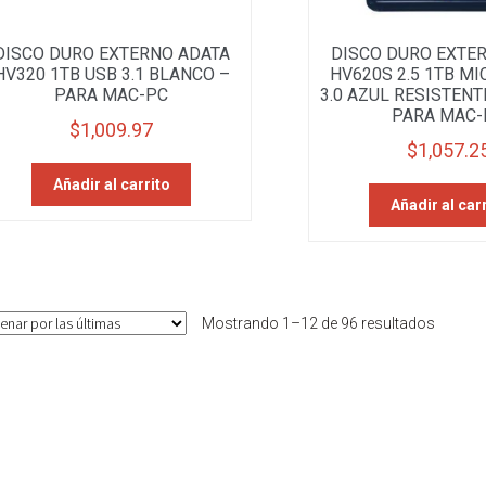
DISCO DURO EXTERNO ADATA
DISCO DURO EXTE
HV320 1TB USB 3.1 BLANCO –
HV620S 2.5 1TB MI
PARA MAC-PC
3.0 AZUL RESISTENT
PARA MAC-
$
1,009.97
$
1,057.2
Añadir al carrito
Añadir al car
Sorted
Mostrando 1–12 de 96 resultados
by
latest