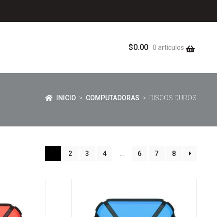
$
0.00
0 artículos
INICIO
>
COMPUTADORAS
> DISCOS DUROS
1
2
3
4
…
6
7
8