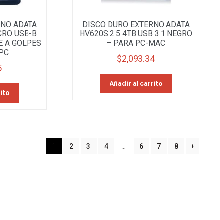
RNO ADATA
DISCO DURO EXTERNO ADATA
CRO USB-B
HV620S 2.5 4TB USB 3.1 NEGRO
E A GOLPES
– PARA PC-MAC
PC
$
2,093.34
5
Añadir al carrito
rito
1
2
3
4
…
6
7
8