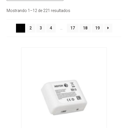
Sorted
Mostrando 1–12 de 221 resultados
by
latest
1
2
3
4
…
17
18
19