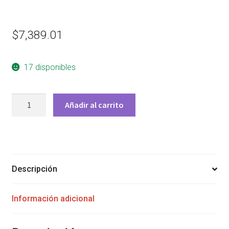
$
7,389.01
17 disponibles
APC
Añadir al carrito
TARJETA
DE
RED
NETWORK
MANAGEMENT
Descripción
CARD
VERSION
Información adicional
3
PARA
UPS