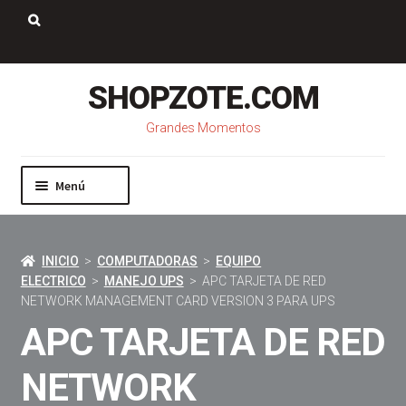
Saltar
Ir
a
al
Buscar:
navegación
contenido
SHOPZOTE.COM
Grandes Momentos
Menú
Inicio
Nosotros
INICIO
>
COMPUTADORAS
>
EQUIPO
Mi cuenta
ELECTRICO
>
MANEJO UPS
> APC TARJETA DE RED
Carrito
NETWORK MANAGEMENT CARD VERSION 3 PARA UPS
Pago
APC TARJETA DE RED
Contacto
NETWORK