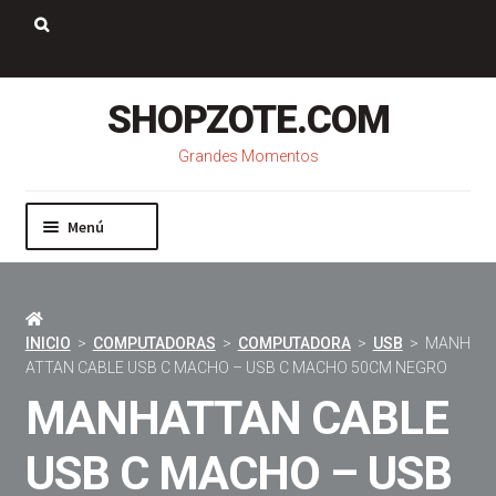
Saltar
Ir
a
al
Buscar:
navegación
contenido
SHOPZOTE.COM
Grandes Momentos
Menú
Inicio
Nosotros
Mi cuenta
INICIO
>
COMPUTADORAS
>
COMPUTADORA
>
USB
> MANH
Carrito
ATTAN CABLE USB C MACHO – USB C MACHO 50CM NEGRO
Pago
MANHATTAN CABLE
Contacto
USB C MACHO – USB