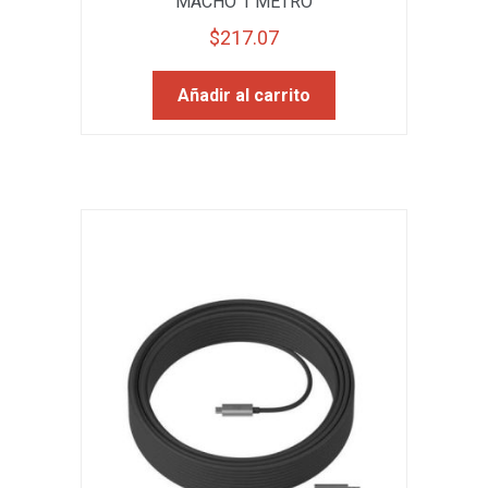
MACHO 1 METRO
$
217.07
Añadir al carrito