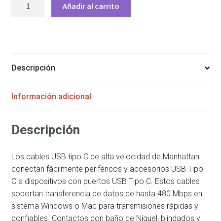
MANHATTAN
Añadir al carrito
CABLE
USB
C
MACHO
-
Descripción
USB
C
Información adicional
MACHO
50CM
NEGRO
Descripción
cantidad
Los cables USB tipo C de alta velocidad de Manhattan
conectan fácilmente periféricos y accesorios USB Tipo
C a dispositivos con puertos USB Tipo C. Estos cables
soportan transferencia de datos de hasta 480 Mbps en
sistema Windows o Mac para transmisiones rápidas y
confiables. Contactos con baño de Níquel, blindados y