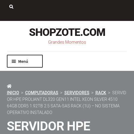
Saltar
Ir
a
al
Buscar:
navegación
contenido
SHOPZOTE.COM
Grandes Momentos
Menú
Inicio
Nosotros
Mi cuenta
INICIO
>
COMPUTADORAS
>
SERVIDORES
>
RACK
> SERVID
Carrito
OR HPE PROLIANT DL320 GEN11 INTEL XEON SILVER 4510
Pago
64GB DDR5 1.92TB 2.5 SATA-SAS RACK (1U) – NO SISTEMA
Contacto
OPERATIVO INSTALADO
SERVIDOR HPE