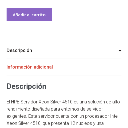
SERVIDOR
Añadir al carrito
HPE
PROLIANT
DL320
GEN11
INTEL
Descripción
XEON
SILVER
Información adicional
4510
64GB
DDR5
Descripción
1.92TB
2.5
El HPE Servidor Xeon Silver 4510 es una solución de alto
SATA-
rendimiento diseñada para entornos de servidor
SAS
exigentes. Este servidor cuenta con un procesador Intel
RACK
Xeon Silver 4510, que presenta 12 núcleos y una
(1U)