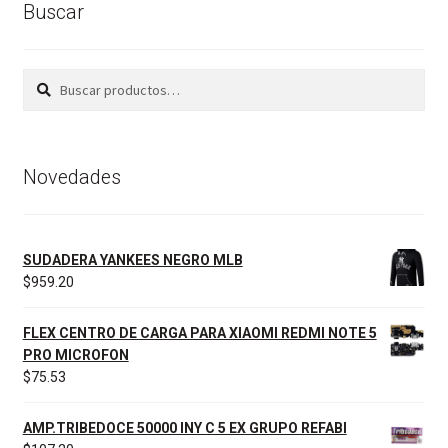
Buscar
Buscar
Buscar
por:
Novedades
SUDADERA YANKEES NEGRO MLB
$
959.20
FLEX CENTRO DE CARGA PARA XIAOMI REDMI NOTE 5
PRO MICROFON
$
75.53
AMP.TRIBEDOCE 50000 INY C 5 EX GRUPO REFABI