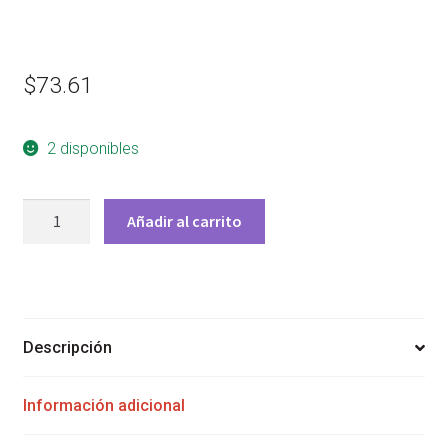
$
73.61
2 disponibles
STARTECH
Añadir al carrito
CABLE
PATCH
CAT6
UTP
SIN
Descripción
ENGANCHES
RJ-
Información adicional
45
MACHO