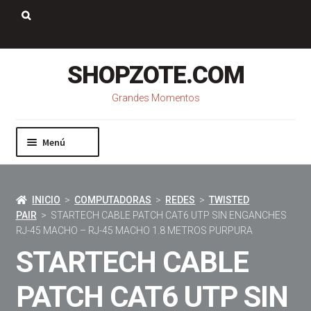
Saltar
Ir
a
al
Buscar:
navegación
contenido
SHOPZOTE.COM
Grandes Momentos
Menú
Inicio
Nosotros
INICIO
>
COMPUTADORAS
>
REDES
>
TWISTED
Mi cuenta
PAIR
> STARTECH CABLE PATCH CAT6 UTP SIN ENGANCHES
Carrito
RJ-45 MACHO – RJ-45 MACHO 1.8 METROS PURPURA
Pago
STARTECH CABLE
Contacto
PATCH CAT6 UTP SIN