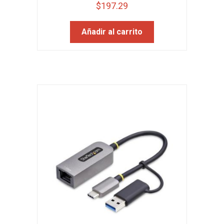
$
197.29
Añadir al carrito